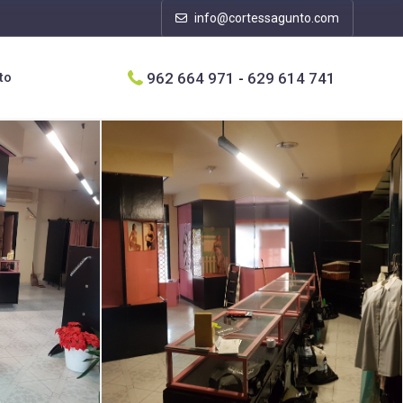
info@cortessagunto.com
962 664 971
-
629 614 741
to