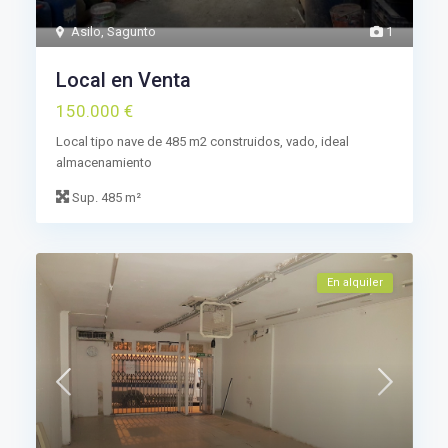
Asilo
,
Sagunto
1
Local en Venta
150.000 €
Local tipo nave de 485 m2 construidos, vado, ideal
almacenamiento
Sup.
485 m²
En alquiler